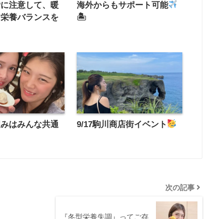
労に注意して、暖
海外からもサポート可能
と栄養バランスを
🏝
望みはみんな共通
9/17駒川商店街イベント
次の記事
『冬型栄養失調』ってご存