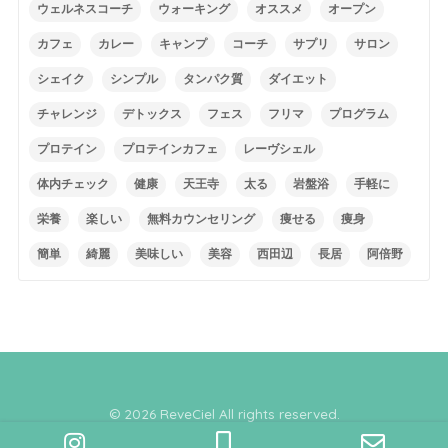
ウェルネスコーチ
ウォーキング
オススメ
オープン
カフェ
カレー
キャンプ
コーチ
サプリ
サロン
シェイク
シンプル
タンパク質
ダイエット
チャレンジ
デトックス
フェス
フリマ
プログラム
プロテイン
プロテインカフェ
レーヴシェル
体内チェック
健康
天王寺
太る
岩盤浴
手軽に
栄養
楽しい
無料カウンセリング
痩せる
痩身
簡単
綺麗
美味しい
美容
西田辺
長居
阿倍野
© 2026 ReveCiel All rights reserved.