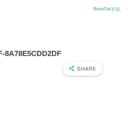
ReveCielとは
4F-8A78E5CDD2DF